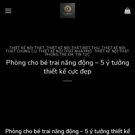
Skip
to
content
THIẾT KẾ NỘI THẤT
,
THIẾT KẾ NỘI THẤT BIỆT THỰ
,
THIẾT KẾ NỘI
THẤT CHUNG CƯ
,
THIẾT KẾ NỘI THẤT NHÀ PHỐ
,
THIẾT KẾ NỘI THẤT
PHÒNG TRẺ EM
,
TIN TỨC
Phòng cho bé trai năng động – 5 ý tưởng
thiết kế cực đẹp
Phòng cho bé trai năng động – 5 ý tưởng thiết kế