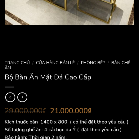
TRANG CHỦ
/
CỬA HÀNG BÁN LẺ
/
PHÒNG BẾP
/
BÀN GHẾ
ĂN
Bộ Bàn Ăn Mặt Đá Cao Cấp
Giá
Giá
29.000.000
21.000.000
₫
₫
gốc
hiện
Kích thước bàn
1400 x 800. ( có thể đặt theo yêu cầu )
là:
tại
Số lượng ghế ă
n: 4 cái bọc da Ý ( đặt theo yêu cầu )
29.000.000₫.
là:
Bảo hành
: Thời gian 2 năm.