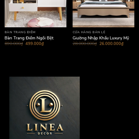
BÀN TRANG ĐIỂM
CỬA HÀNG BÁN LẺ
Bàn Trang Điểm Ngồi Bệt
Giường Nhập Khẩu Luxury Mỹ
Giá
Giá
Giá
Giá
890.000
₫
499.000
₫
28.000.000
₫
26.000.000
₫
gốc
hiện
gốc
hiện
là:
tại
là:
tại
890.000₫.
là:
28.000.000₫.
là:
499.000₫.
26.000.