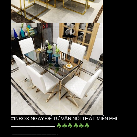
#INBOX NGAY ĐỂ TƯ VẤN NỘI THẤT MIỄN PHÍ
—————————
—————————-