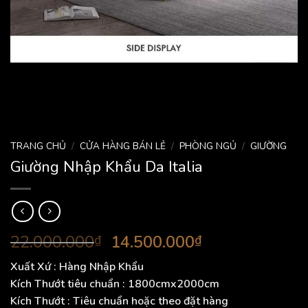
TRANG CHỦ
/
CỬA HÀNG BÁN LẺ
/
PHÒNG NGỦ
/
GIƯỜNG
Giường Nhập Khẩu Da Italia
Giá
Giá
22.000.000
14.500.000
₫
₫
gốc
hiện
Xuất Xứ
: Hàng Nhập Khẩu
là:
tại
Kích Thướt
tiêu chuẩn : 1800cmx2000cm
22.000.000₫.
là:
Kích Thướt
: Tiêu chuẩn hoặc theo đặt hàng
14.500.000₫.