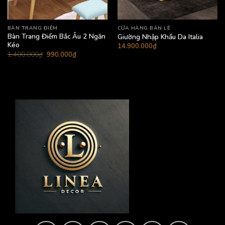
BÀN TRANG ĐIỂM
CỬA HÀNG BÁN LẺ
Bàn Trang Điểm Bắc Âu 2 Ngăn
Giường Nhập Khẩu Da Italia
Kéo
14.900.000
₫
Giá
Giá
1.400.000
₫
990.000
₫
gốc
hiện
là:
tại
1.400.000₫.
là:
990.000₫.