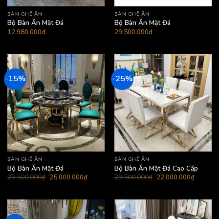
BÀN GHẾ ĂN
BÀN GHẾ ĂN
Bộ Bàn Ăn Mặt Đá
Bộ Bàn Ăn Mặt Đá
12.980.000
₫
29.500.000
₫
-15%
-25%
BÀN GHẾ ĂN
BÀN GHẾ ĂN
Bộ Bàn Ăn Mặt Đá
Bộ Bàn Ăn Mặt Đá Cao Cấp
Giá
Giá
Giá
Giá
29.500.000
₫
25.000.000
₫
29.500.000
₫
22.000.000
₫
gốc
hiện
gốc
hiện
là:
tại
là:
tại
29.500.000₫.
là:
29.500.000₫.
là:
25.000.000₫.
22.000.