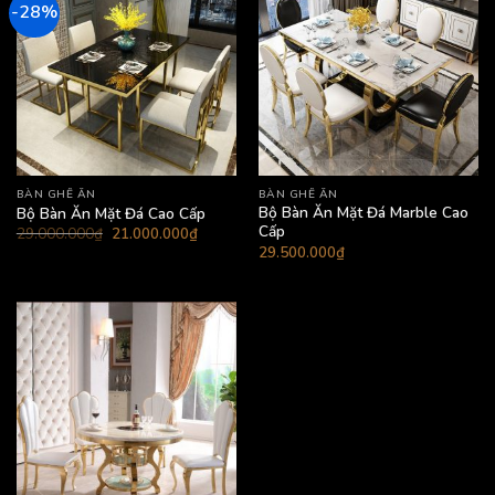
-28%
BÀN GHẾ ĂN
BÀN GHẾ ĂN
Bộ Bàn Ăn Mặt Đá Marble Cao
Bộ Bàn Ăn Mặt Đá Cao Cấp
Cấp
Giá
Giá
29.000.000
₫
21.000.000
₫
gốc
hiện
29.500.000
₫
là:
tại
29.000.000₫.
là:
21.000.000₫.